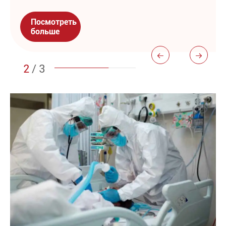
Посмотреть
больше


2
/
3