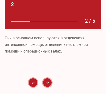
2
2
/
5
Они в основном используются в отделениях
Ве
интенсивной помощи, отделениях неотложной
уд
помощи и операционных залах.
пр

