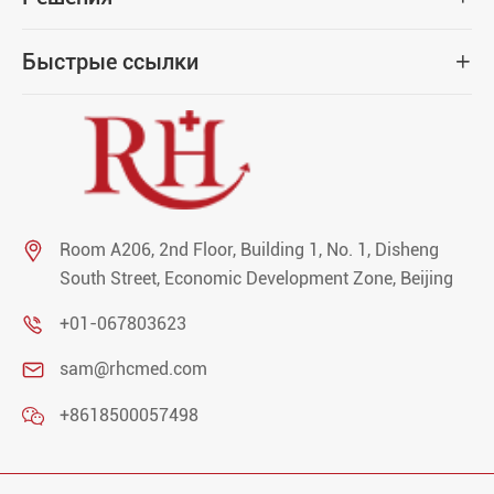
Быстрые ссылки


Room A206, 2nd Floor, Building 1, No. 1, Disheng
South Street, Economic Development Zone, Beijing

+01-067803623

sam@rhcmed.com

+8618500057498